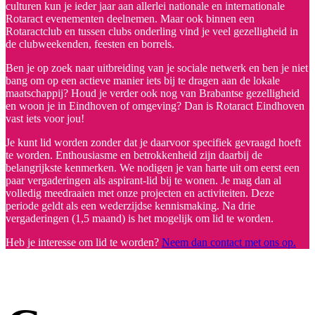
culturen kun je ieder jaar aan allerlei nationale en internationale
Rotaract evenementen deelnemen. Maar ook binnen een
Rotaractclub en tussen clubs onderling vind je veel gezelligheid in
de clubweekenden, feesten en borrels.
Ben je op zoek naar uitbreiding van je sociale netwerk en ben je niet
bang om op een actieve manier iets bij te dragen aan de lokale
maatschappij? Houd je verder ook nog van Brabantse gezelligheid
en woon je in Eindhoven of omgeving? Dan is Rotaract Eindhoven
vast iets voor jou!
Je kunt lid worden zonder dat je daarvoor specifiek gevraagd hoeft
te worden. Enthousiasme en betrokkenheid zijn daarbij de
belangrijkste kenmerken. We nodigen je van harte uit om eerst een
paar vergaderingen als aspirant-lid bij te wonen. Je mag dan al
volledig meedraaien met onze projecten en activiteiten. Deze
periode geldt als een wederzijdse kennismaking. Na drie
vergaderingen (1,5 maand) is het mogelijk om lid te worden.
Heb je interesse om lid te worden?
Neem dan contact met ons op.